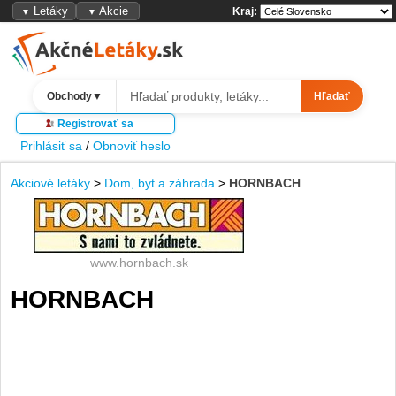
Letáky
Akcie
Kraj:
▼
▼
Obchody
▼
Hľadať
Registrovať sa
Prihlásiť sa
/
Obnoviť heslo
Akciové letáky
>
Dom, byt a záhrada
>
HORNBACH
www.hornbach.sk
HORNBACH