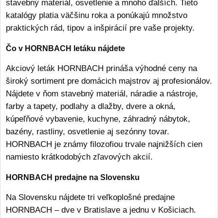
stavebný materiál, osvetlenie a mnoho ďalších. Tieto
katalógy platia väčšinu roka a ponúkajú množstvo
praktických rád, tipov a inšpirácií pre vaše projekty.
Čo v HORNBACH letáku nájdete
Akciový leták HORNBACH prináša výhodné ceny na
široký sortiment pre domácich majstrov aj profesionálov.
Nájdete v ňom stavebný materiál, náradie a nástroje,
farby a tapety, podlahy a dlažby, dvere a okná,
kúpeľňové vybavenie, kuchyne, záhradný nábytok,
bazény, rastliny, osvetlenie aj sezónny tovar.
HORNBACH je známy filozofiou trvale najnižších cien
namiesto krátkodobých zľavových akcií.
HORNBACH predajne na Slovensku
Na Slovensku nájdete tri veľkoplošné predajne
HORNBACH – dve v Bratislave a jednu v Košiciach.