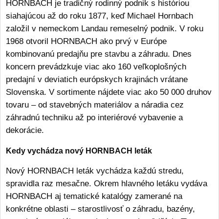
HORNBACH je tradičný rodinný podnik s históriou
siahajúcou až do roku 1877, keď Michael Hornbach
založil v nemeckom Landau remeselný podnik. V roku
1968 otvoril HORNBACH ako prvý v Európe
kombinovanú predajňu pre stavbu a záhradu. Dnes
koncern prevádzkuje viac ako 160 veľkoplošných
predajní v deviatich európskych krajinách vrátane
Slovenska. V sortimente nájdete viac ako 50 000 druhov
tovaru – od stavebných materiálov a náradia cez
záhradnú techniku až po interiérové vybavenie a
dekorácie.
Kedy vychádza nový HORNBACH leták
Nový HORNBACH leták vychádza každú stredu,
spravidla raz mesačne. Okrem hlavného letáku vydáva
HORNBACH aj tematické katalógy zamerané na
konkrétne oblasti – starostlivosť o záhradu, bazény,