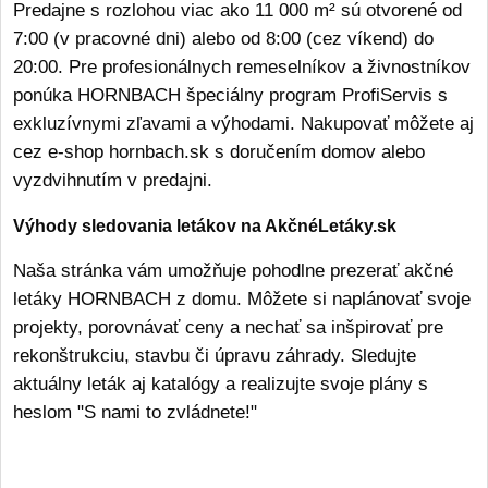
Predajne s rozlohou viac ako 11 000 m² sú otvorené od
7:00 (v pracovné dni) alebo od 8:00 (cez víkend) do
20:00. Pre profesionálnych remeselníkov a živnostníkov
ponúka HORNBACH špeciálny program ProfiServis s
exkluzívnymi zľavami a výhodami. Nakupovať môžete aj
cez e-shop hornbach.sk s doručením domov alebo
vyzdvihnutím v predajni.
Výhody sledovania letákov na AkčnéLetáky.sk
Naša stránka vám umožňuje pohodlne prezerať akčné
letáky HORNBACH z domu. Môžete si naplánovať svoje
projekty, porovnávať ceny a nechať sa inšpirovať pre
rekonštrukciu, stavbu či úpravu záhrady. Sledujte
aktuálny leták aj katalógy a realizujte svoje plány s
heslom "S nami to zvládnete!"